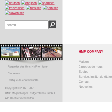
HMP COMPANY
Maison
Regarder des films HMP en ligne
à propos de nous
Équipe
Empreinte
Service, institut de étal
Politique de confidentialité
Contact
Nouvelles
Copyright © 2007 - 2021
HMP Magdeburger Prüfgerätebau GmbH.
Alle Rechte vorbehalten.