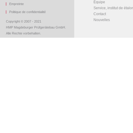
Équipe
Empreinte
Service, institut de étal
Politique de confidentialité
Contact
Nouvelles
Copyright © 2007 - 2021
HMP Magdeburger Prüfgerätebau GmbH.
Alle Rechte vorbehalten.