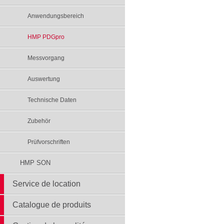
Anwendungsbereich
HMP PDGpro
Messvorgang
Auswertung
Technische Daten
Zubehör
Prüfvorschriften
HMP SON
Service de location
Catalogue de produits