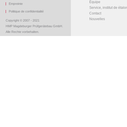
Équipe
Empreinte
Service, institut de étal
Politique de confidentialité
Contact
Nouvelles
Copyright © 2007 - 2021
HMP Magdeburger Prüfgerätebau GmbH.
Alle Rechte vorbehalten.