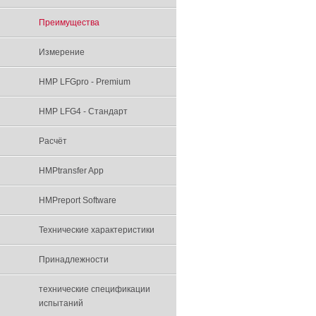
Преимуществa
Измерение
HMP LFGpro - Premium
HMP LFG4 - Стандарт
Расчёт
HMPtransfer App
HMPreport Software
Технические характеристики
Принадлежности
технические спецификации
испытаний