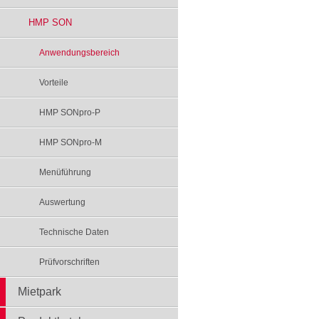
HMP SON
Anwendungsbereich
Vorteile
HMP SONpro-P
HMP SONpro-M
Menüführung
Auswertung
Technische Daten
Prüfvorschriften
Mietpark