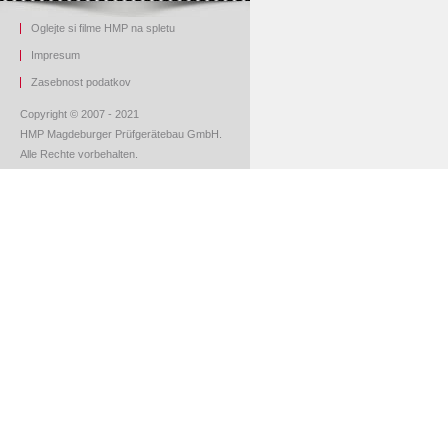
Oglejte si filme HMP na spletu
Impresum
Z
asebnost podatkov
Copyright © 2007 - 2021
HMP Magdeburger Prüfgerätebau GmbH.
Alle Rechte vorbehalten.