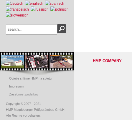
HMP COMPANY
Oglejte si filme HMP na spletu
Impresum
Z
asebnost podatkov
Copyright © 2007 - 2021
HMP Magdeburger Prüfgerätebau GmbH.
Alle Rechte vorbehalten.