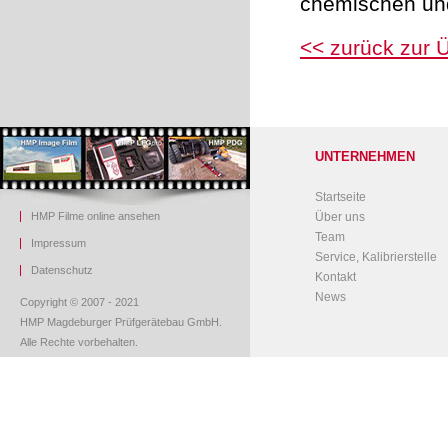
chemischen und
<< zurück zur 
UNTERNEHMEN
Startseite
HMP Filme online ansehen
Über uns
Team
Impressum
Service, Kalibrierstelle
Datenschutz
Kontakt
News
Copyright © 2007 - 2021
HMP Magdeburger Prüfgerätebau GmbH.
Alle Rechte vorbehalten.