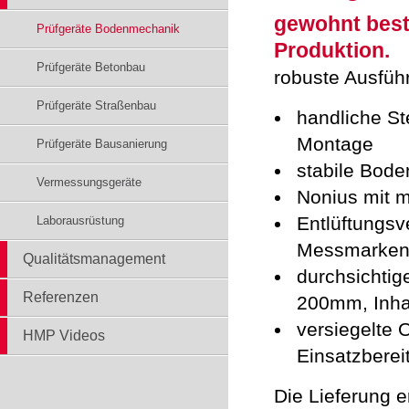
gewohnt beste
Prüfgeräte Bodenmechanik
Produktion.
Prüfgeräte Betonbau
robuste Ausfüh
Prüfgeräte Straßenbau
handliche Ste
Montage
Prüfgeräte Bausanierung
stabile Bode
Vermessungsgeräte
Nonius mit 
Entlüftungsve
Laborausrüstung
Messmarke
Qualitätsmanagement
durchsichtig
Referenzen
200mm, Inhal
versiegelte 
HMP Videos
Einsatzberei
Die Lieferung er