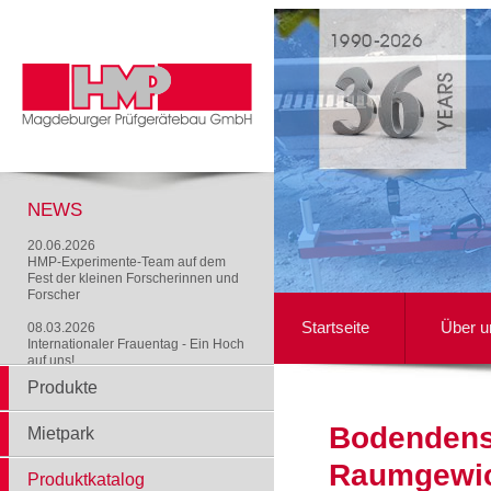
NEWS
20.06.2026
HMP-Experimente-Team auf dem
Fest der kleinen Forscherinnen und
Forscher
Startseite
Über u
08.03.2026
Internationaler Frauentag - Ein Hoch
auf uns!
Produkte
Bodendensi
Mietpark
Raumgewi
Produktkatalog