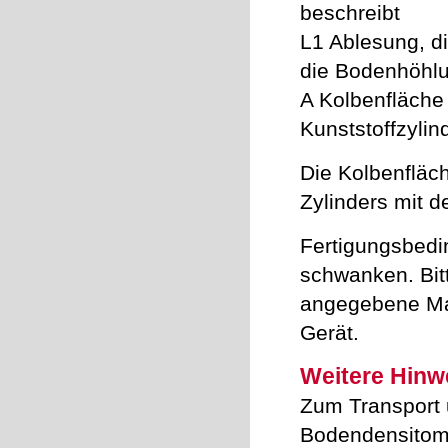
beschreibt
L
1
Ablesung, di
die Bodenhöhlu
A Kolbenfläche 
Kunststoffzylin
Die Kolbenfläc
Zylinders mit d
Fertigungsbedi
schwanken. Bit
angegebene Maß
Gerät.
Weitere Hinw
Zum Transport 
Bodendensitome