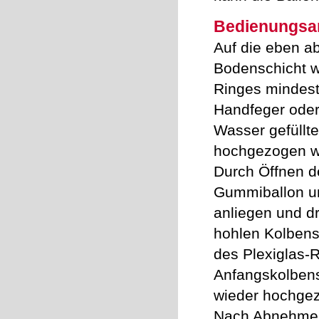
Bedienungsan
Auf die eben a
Bodenschicht w
Ringes mindes
Handfeger oder 
Wasser gefüllte
hochgezogen wi
Durch Öffnen d
Gummiballon un
anliegen und d
hohlen Kolbens
des Plexiglas-R
Anfangskolbens
wieder hochge
Nach Abnehmen 