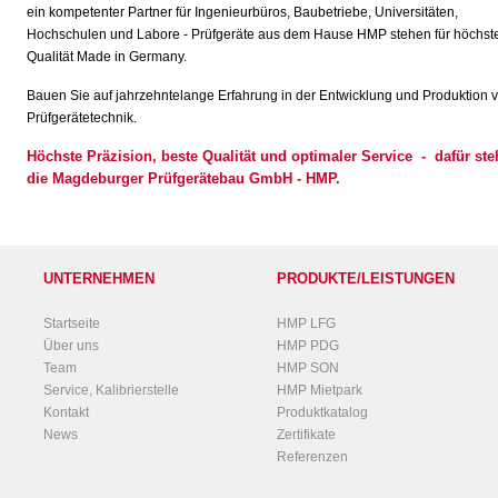
ein kompetenter Partner für Ingenieurbüros, Baubetriebe, Universitäten,
Hochschulen und Labore - Prüfgeräte aus dem Hause HMP stehen für höchst
Qualität Made in Germany.
Bauen Sie auf jahrzehntelange Erfahrung in der Entwicklung und Produktion 
Prüfgerätetechnik.
Höchste Präzision, beste Qualität und optimaler Service
-
dafür ste
die Magdeburger Prüfgerätebau GmbH - HMP.
UNTERNEHMEN
PRODUKTE/LEISTUNGEN
Startseite
HMP LFG
Über uns
HMP PDG
Team
HMP SON
Service, Kalibrierstelle
HMP Mietpark
Kontakt
Produktkatalog
News
Zertifikate
Referenzen