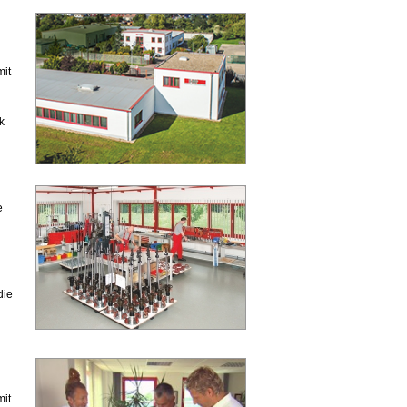
mit
k
e
die
mit