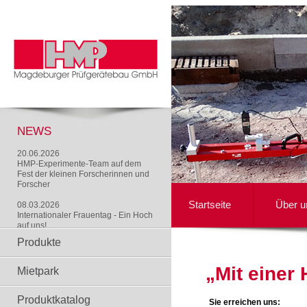
NEWS
20.06.2026
HMP-Experimente-Team auf dem
Fest der kleinen Forscherinnen und
Forscher
Startseite
Über u
08.03.2026
Internationaler Frauentag - Ein Hoch
auf uns!
Produkte
„Mit einer
Mietpark
Produktkatalog
Sie erreichen uns: