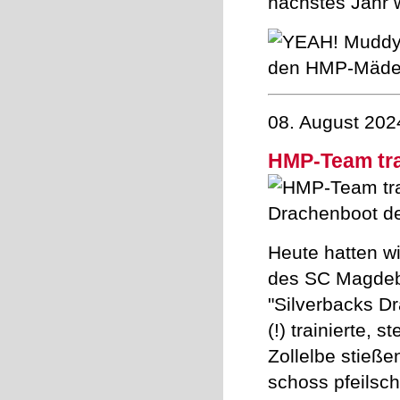
nächstes Jahr 
08. August 202
HMP-Team tra
Heute hatten wi
des SC Magdebu
"Silverbacks D
(!) trainierte, 
Zollelbe stieß
schoss pfeilsch