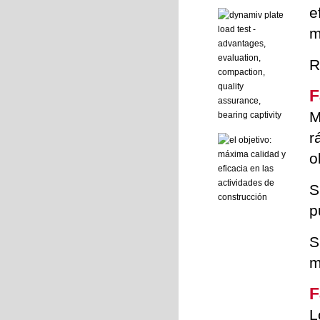
e
m
R
F
M
r
o
S
p
S
m
F
L