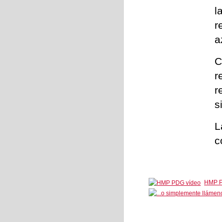
l
r
a
C
r
r
s
L
c
HMP P