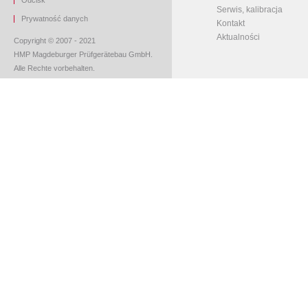
O
dcisk
Serwis, kalibracja
Prywatność danych
Kontakt
Aktualności
Copyright © 2007 - 2021
HMP Magdeburger Prüfgerätebau GmbH.
Alle Rechte vorbehalten.