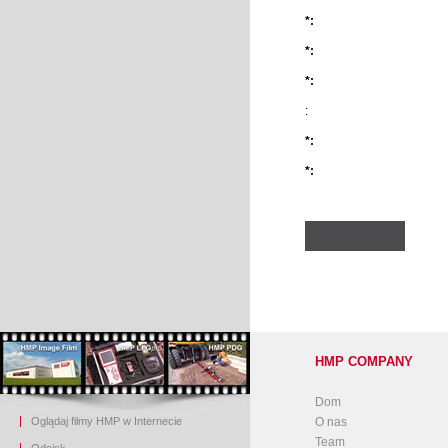
*:
*:
*:
:
*:
*:
HMP COMPANY
Dom
Oglądaj filmy HMP w Internecie
O nas
Team