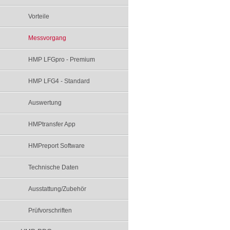
Vorteile
Messvorgang
HMP LFGpro - Premium
HMP LFG4 - Standard
Auswertung
HMPtransfer App
HMPreport Software
Technische Daten
Ausstattung/Zubehör
Prüfvorschriften