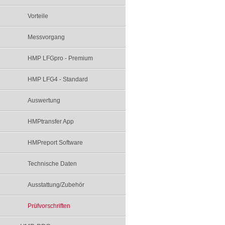
Vorteile
Messvorgang
HMP LFGpro - Premium
HMP LFG4 - Standard
Auswertung
HMPtransfer App
HMPreport Software
Technische Daten
Ausstattung/Zubehör
Prüfvorschriften