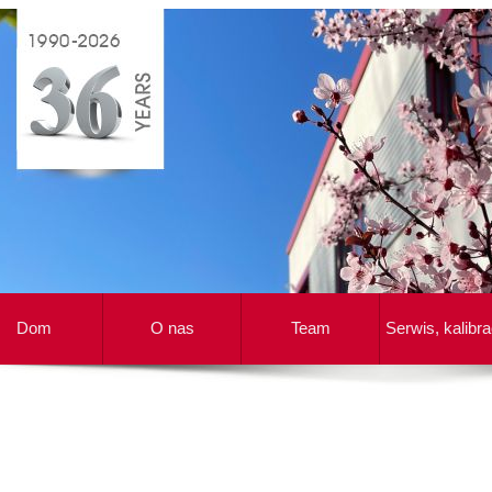
Dom
O nas
Team
Serwis, kalibra