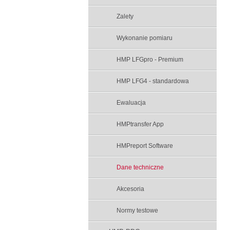
Zalety
Wykonanie pomiaru
HMP LFGpro - Premium
HMP LFG4 - standardowa
Ewaluacja
HMPtransfer App
HMPreport Software
Dane techniczne
Akcesoria
Normy testowe