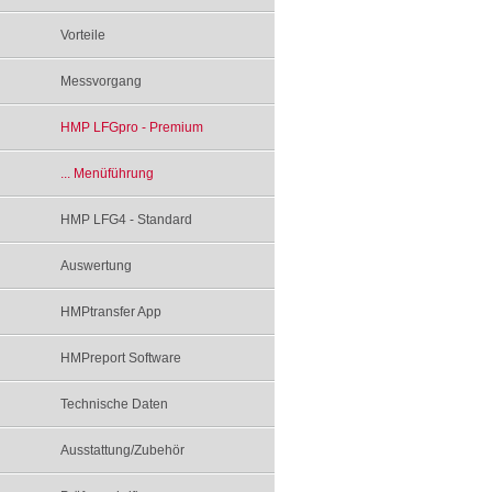
Vorteile
Messvorgang
HMP LFGpro - Premium
... Menüführung
HMP LFG4 - Standard
Auswertung
HMPtransfer App
HMPreport Software
Technische Daten
Ausstattung/Zubehör