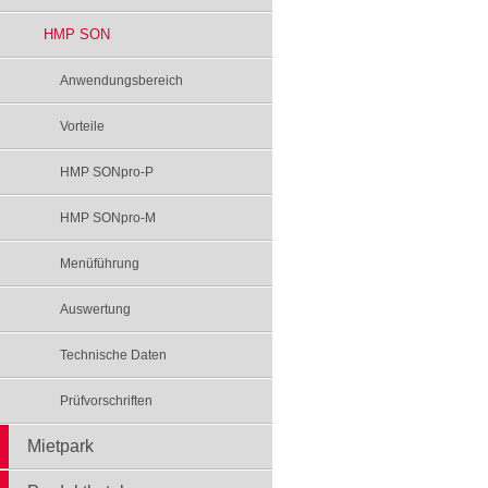
HMP SON
Anwendungsbereich
Vorteile
HMP SONpro-P
HMP SONpro-M
Menüführung
Auswertung
Technische Daten
Prüfvorschriften
Mietpark