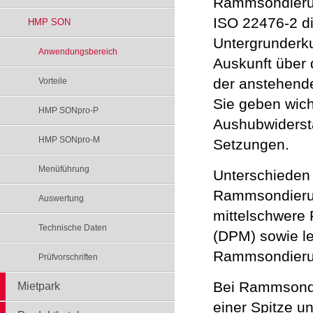
Rammsondieru
ISO 22476-2 d
HMP SON
Untergrunderk
Anwendungsbereich
Auskunft über 
der anstehend
Vorteile
Sie geben wich
HMP SONpro-P
Aushubwiderst
HMP SONpro-M
Setzungen.
Menüführung
Unterschieden
Rammsondieru
Auswertung
mittelschwere
Technische Daten
(DPM) sowie le
Rammsondieru
Prüfvorschriften
Bei Rammsondi
Mietpark
einer Spitze u