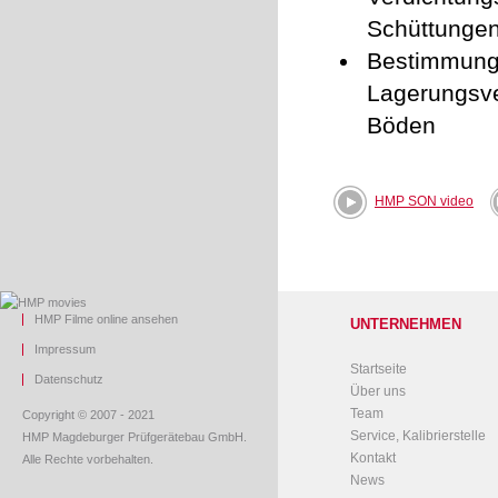
Schüttungen
Bestimmung
Lagerungsve
Böden
HMP SON video
HMP Filme online ansehen
UNTERNEHMEN
Impressum
Startseite
Datenschutz
Über uns
Team
Copyright © 2007 - 2021
Service, Kalibrierstelle
HMP Magdeburger Prüfgerätebau GmbH.
Kontakt
Alle Rechte vorbehalten.
News