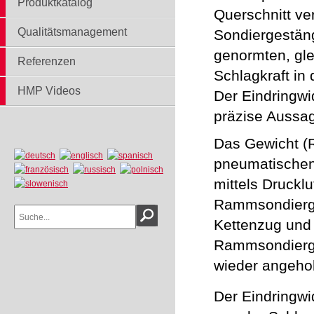
Produktkatalog
Querschnitt v
Qualitätsmanagement
Sondiergestäng
genormten, gl
Referenzen
Schlagkraft i
HMP Videos
Der Eindringwi
präzise Aussag
Das Gewicht (
pneumatische
mittels Druckl
Rammsondierge
Kettenzug und 
Rammsondierge
wieder angeho
Der Eindringwi