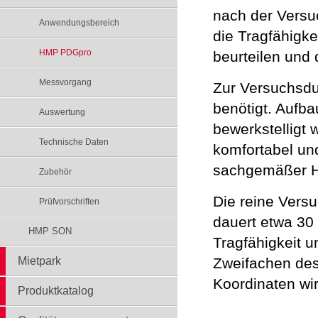
nach der Versu
Anwendungsbereich
die Tragfähigk
HMP PDGpro
beurteilen und
Messvorgang
Zur Versuchsdu
benötigt. Aufb
Auswertung
bewerkstelligt 
Technische Daten
komfortabel un
sachgemäßer H
Zubehör
Die reine Vers
Prüfvorschriften
dauert etwa 30 
HMP SON
Tragfähigkeit u
Mietpark
Zweifachen des
Koordinaten wir
Produktkatalog