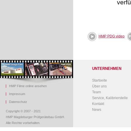
verf
.
HMP PDG video
UNTERNEHMEN
Startseite
HMP Filme online ansehen
Über uns
Team
Impressum
Service, Kalibrierstelle
Datenschutz
Kontakt
News
Copyright © 2007 - 2021
HMP Magdeburger Prüfgerätebau GmbH.
Alle Rechte vorbehalten.