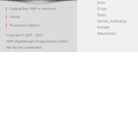
Dom
Oglądaj filmy HMP w Internecie
O nas
Team
O
dcisk
Serwis, kalibracja
Prywatność danych
Kontakt
Aktualności
Copyright © 2007 - 2021
HMP Magdeburger Prüfgerätebau GmbH.
Alle Rechte vorbehalten.