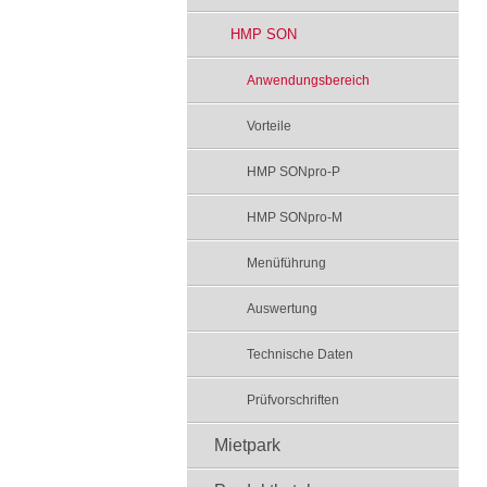
HMP SON
Anwendungsbereich
Vorteile
HMP SONpro-P
HMP SONpro-M
Menüführung
Auswertung
Technische Daten
Prüfvorschriften
Mietpark