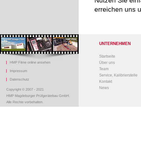
Nutzen Sie ein
erreichen uns 
UNTERNEHMEN
Startseite
HMP Filme online ansehen
Über uns
Team
Impressum
Service, Kalibrierstelle
Datenschutz
Kontakt
News
Copyright © 2007 - 2021
HMP Magdeburger Prüfgerätebau GmbH.
Alle Rechte vorbehalten.