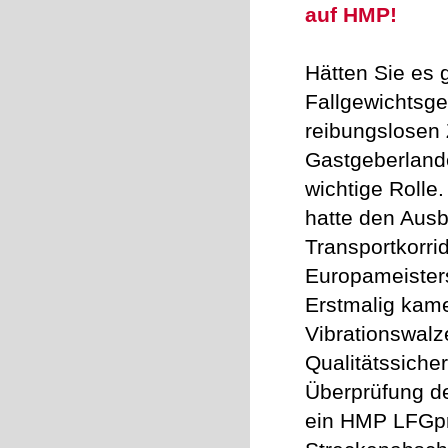
auf HMP!
Hätten Sie es 
Fallgewichtsger
reibungslosen
Gastgeberland
wichtige Rolle
hatte den Ausb
Transportkorri
Europameisters
Erstmalig kam
Vibrationswalz
Qualitätssiche
Überprüfung de
ein HMP LFGpr