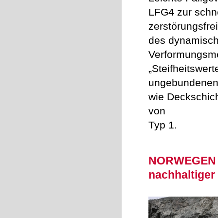
LFG4 zur schn
zerstörungsfr
des dynamisc
Verformungsmo
„Steifheitswer
ungebundenen 
wie Deckschic
von
Typ 1.
NORWEGEN -
nachhaltiger