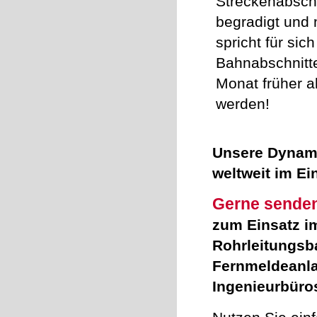
Streckenabschn
begradigt und n
spricht für sic
Bahnabschnitte
Monat früher a
werden!
Unsere Dynami
weltweit im Ei
Gerne senden
zum Einsatz i
Rohrleitungsba
Fernmeldeanla
Ingenieurbüro