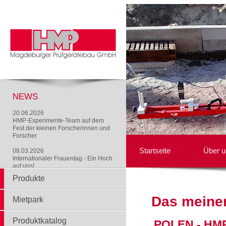
NEWS
20.06.2026
HMP-Experimente-Team auf dem
Fest der kleinen Forscherinnen und
Forscher
Startseite
Über u
08.03.2026
Internationaler Frauentag - Ein Hoch
auf uns!
Produkte
Das meine
Mietpark
Produktkatalog
POLEN - HMP 