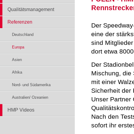
Rennstrecke
Qualitätsmanagement
Referenzen
Der Speedway-R
eine der stärk
Deutschland
sind Mitgliede
Europa
dort etwa 800
Asien
Der Stadionbel
Mischung, die 
Afrika
mit einer Walz
Nord- und Südamerika
Sicherheit der
Australien/ Ozeanien
Unser Partner
Qualitätskontro
HMP Videos
Nach den Tests
sofort ihr ers